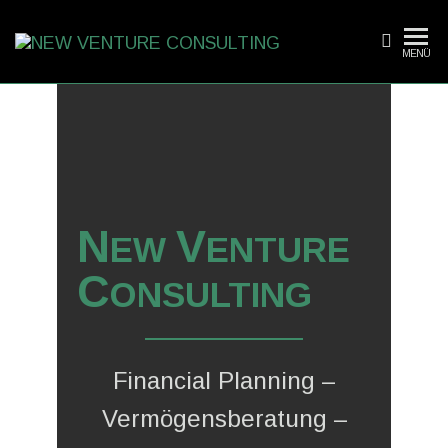
MENÜ
NEW
VENTURE
CONSULTI
N
V
EW
ENTURE
C
ONSULTING
Financial Planning –
Vermögensberatung –